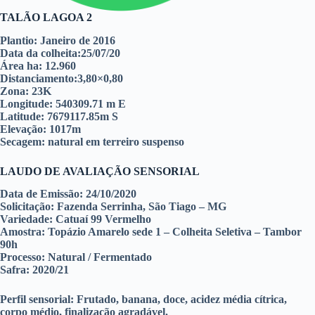
TALÃO LAGOA 2
Plantio: Janeiro de 2016
Data da colheita:25/07/20
Área ha: 12.960
Distanciamento:3,80×0,80
Zona: 23K
Longitude: 540309.71 m E
Latitude: 7679117.85m S
Elevação: 1017m
Secagem: natural em terreiro suspenso
LAUDO DE AVALIAÇÃO SENSORIAL
Data de Emissão:
24/10/2020
Solicitação:
Fazenda Serrinha, São Tiago – MG
Variedade:
Catuaí 99 Vermelho
Amostra:
Topázio Amarelo sede 1 – Colheita Seletiva – Tambor
90h
Processo:
Natural / Fermentado
Safra:
2020/21
Perfil sensorial:
Frutado, banana, doce, acidez média cítrica,
corpo médio, finalização agradável.