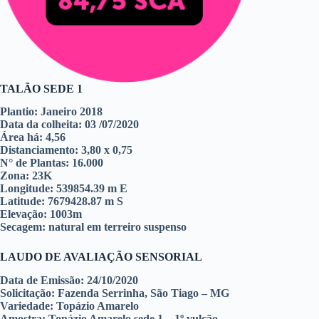
TALÃO SEDE 1
Plantio: Janeiro 2018
Data da colheita: 03 /07/2020
Área há: 4,56
Distanciamento: 3,80 x 0,75
N° de Plantas: 16.000
Zona: 23K
Longitude: 539854.39 m E
Latitude: 7679428.87 m S
Elevação: 1003m
Secagem: natural em terreiro suspenso
LAUDO DE AVALIAÇÃO SENSORIAL
Data de Emissão:
24/10/2020
Solicitação:
Fazenda Serrinha, São Tiago – MG
Variedade:
Topázio Amarelo
Amostra:
Topázio Amarelo sede 1 – 1º vulcão